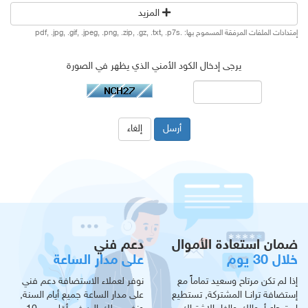
المزيد
إمتدادات الملفات المرفقة المسموح بها: .pdf, .jpg, .gif, .jpeg, .png, .zip, .gz, .txt, .p7s
يرجى إدخال الكود الأمني الذي يظهر في الصورة
إلغاء
ضمان استعادة الأموال
دعم فني
خلال 30 يوم
على مدار الساعة
إذا لم تكن مرتاح وسعيد تماماً مع
نوفر لعملاء الاستضافة دعم فني
إستضافة ترانــا المشتركة, تستطيع
على مدار الساعة جميع أيام السنة,