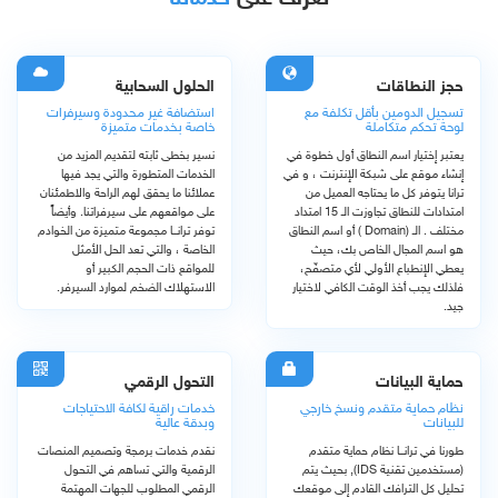
حجز النطاقات
الحلول السحابية
تسجيل الدومين بأقل تكلفة مع
استضافة غير محدودة وسيرفرات
لوحة تحكم متكاملة
خاصة بخدمات متميزة
يعتبر إختيار اسم النطاق أول خطوة في
نسير بخطى ثابته لتقديم المزيد من
إنشاء موقع على شبكة الإنترنت ، و في
الخدمات المتطورة والتي يجد فيها
ترانا يتوفر كل ما يحتاجه العميل من
عملائنا ما يحقق لهم الراحة والاطمئنان
امتدادات للنطاق تجاوزت الـ 15 امتداد
على مواقعهم على سيرفراتنا. وأيضاً
مختلف . الـ (Domain ) أو اسم النطاق
توفر ترانــا مجموعة متميزة من الخوادم
هو اسم المجال الخاص بك، حيث
الخاصة ، والتي تعد الحل الأمثل
يعطي الإنطباع الأولي لأي متصفّح،
للمواقع ذات الحجم الكبير أو
فلذلك يجب أخذ الوقت الكافي لاختيار
الاستهلاك الضخم لموارد السيرفر.
جيد.
حماية البيانات
التحول الرقمي
نظام حماية متقدم ونسخ خارجي
خدمات راقية لكافة الاحتياجات
للبيانات
وبدقة عالية
طورنا في ترانــا نظام حماية متقدم
نقدم خدمات برمجة وتصميم المنصات
(مستخدمين تقنية IDS), بحيث يتم
الرقمية والتي تساهم في التحول
تحليل كل الترافك القادم إلى موقعك
الرقمي المطلوب للجهات المهتمة