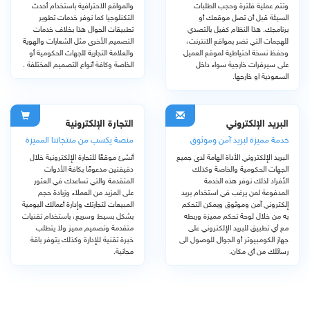
وتتم عملية فلترة وحجب الطلبات
والمواقع الاحترافية باستخدام أحدث
السيئة قبل أن تصل موقعك أو
التكنلوجيا كما نوفر خدمات تطوير
برنامجك. هذا النظام كفيل بالتصدي
تطبيقات الجوال هذا بخلاف خدمات
للهجمات التي تضر بمواقع الانترنت،
التصميم الأخرى مثل الشعارات والهوية
وحفظ نسخة احتياطية لموقع العميل
والعلامة التجارية للجهات الحكومية أو
على سيرفرات خارجية سواء داخل
الخاصة وكافة أنواع التصميم المختلفة .
السعودية او خارجها.
البريد الإلكتروني
التجارة الإلكترونية
خدمة مميزة لبريد آمن وموثوق
منصة يكسب من منتجاتنا المميزة
البريد الإلكتروني الأداة الهامة لدى جميع
أنشئ موقعًا للتجارة الإلكترونية خلال
الجهات الحكومية والخاصة وكذلك
دقيقتين مدعومًا بكافة الأدوات
الأفراد لذلك نوفر هذه الخدمة
المتقدمة والتي تساعدك في العثور
المدفوعة لمن يرغب في استخدام بريد
على المزيد من العملاء وزيادة حجم
إلكتروني آمن وموثوق ويمكن التحكم
المبيعات لتجارتك وإدارة أعمالك اليومية
به من خلال لوحة تحكم مميزة وربطه
بشكل بسيط وسريع، باستخدام تقنيات
مع أي تطبيق للبريد الإلكتروني على
متقدمة وتصميم مميز ولا يتطلب
جهاز الكومبيوتر أو الجوال للوصول الى
خبرة تقنية للإدارة وكذلك يتوفر باقة
رسائلك من أي مكان.
مجانية.