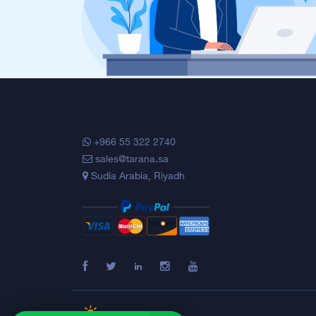
+966 55 322 2740
sales@tarana.sa
Sudia Arabia, Riyadh