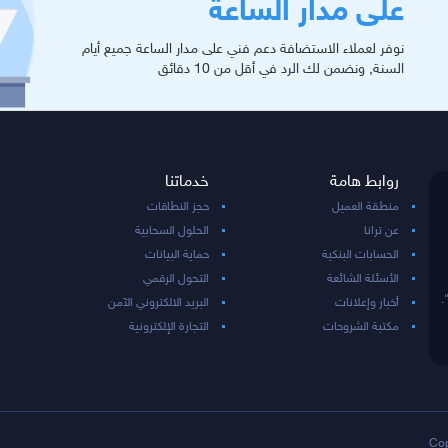
على مدار الساعة
نوفر لعملاء الاستضافة دعم فني على مدار الساعة جميع أيام
السنة, ونضمن لك الرد في أقل من 10 دقائق
روابط هامة
خدماتنا
منطقة العميل
حجز النطاقات
عن ترانا
الحلول السحابية
الحسابات البنكية
حماية البيانات
الأسئلة الشائعة
التحول الرقمي
.
أخبار وإعلانات
البريد الالكتروني الآمن
مكتبة الشروحات
التجارة الإلكترونية
Cop